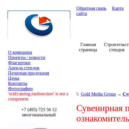
Обратная связь
Карта
сайта
Главная
Строительст
страница
стендов
О компании
Проекты / новости
Флагштоки
Аренда стендов
Печатная продукция
Цены
Контакты
Фотографии
'scid:catalog.multisection' is not a
\\
Gold Media Group
→
Су
component
Сувенирная п
+7 (495) 725 56 12
многоканальный
ознакомитель