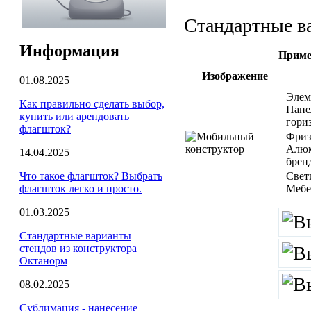
Стандартные в
Информация
Приме
Изображение
01.08.2025
Элем
Как правильно сделать выбор,
Пане
купить или арендовать
гори
флагшток?
Фриз
Алюм
14.04.2025
брен
Что такое флагшток? Выбрать
Свет
флагшток легко и просто.
Мебел
01.03.2025
Стандартные варианты
стендов из конструктора
Октанорм
08.02.2025
Сублимация - нанесение