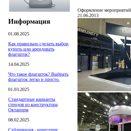
Оформление мероприятий.
21.06.2013
Информация
01.08.2025
Как правильно сделать выбор,
купить или арендовать
флагшток?
14.04.2025
Что такое флагшток? Выбрать
флагшток легко и просто.
01.03.2025
Стандартные варианты
стендов из конструктора
Октанорм
08.02.2025
Сублимация - нанесение