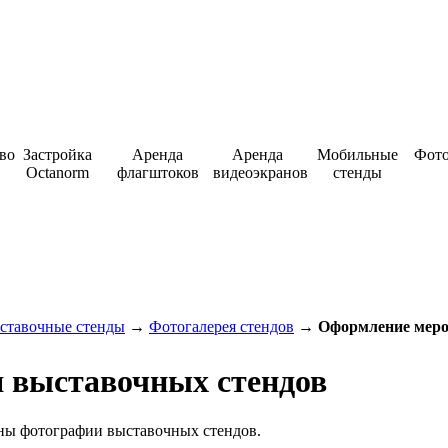
во
Застройка
Аренда
Аренда
Мобильные
Фото
Octanorm
флагштоков
видеоэкранов
стенды
25 56 12
ставочные стенды
→
Фотогалерея стендов
→
Оформление меро
 выставочных стендов
ены фотографии выставочных стендов.