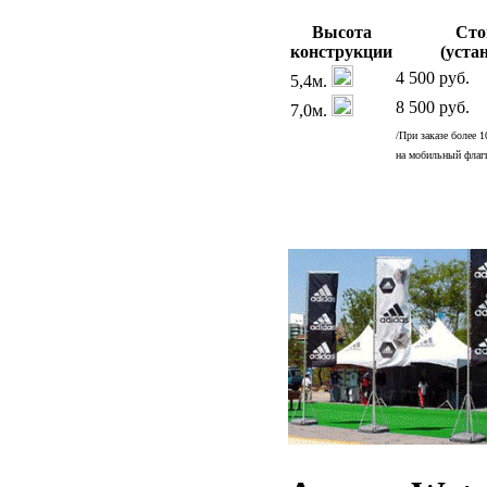
Высота
Сто
конcтрукции
(уста
4 500 руб.
5,4м.
8 500 руб.
7,0м.
/При заказе более 
на мобильный флаг