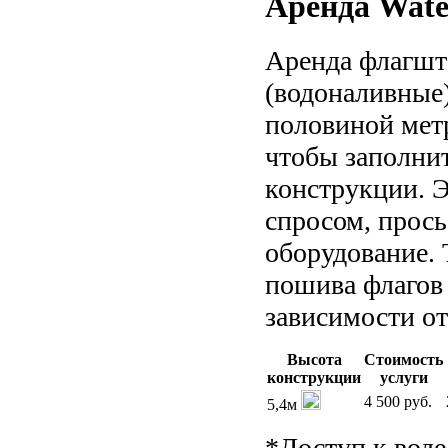
Аренда Wate
Аренда флагшт
(водоналивные)
половиной метр
чтобы заполнит
конструкции. Э
спросом, прось
оборудование. 
пошива флагов 
зависимости о
Высота
Стоимость
конcтрукции
услуги
4 500 руб.
5,4м
*Доступ к воде