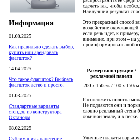
распространить ее среди б
сделать так, чтобы необх
Наилучший результат спо
Информация
Это прекрасный способ за
воздействие окружающей 
если речь идет, к пример
01.08.2025
внимание, при этом – на у
проинформировать любого
Как правильно сделать выбор,
купить или арендовать
флагшток?
14.04.2025
Размер конструкции /
рекламной панели
Что такое флагшток? Выбрать
флагшток легко и просто.
200 х 150см. / 100 х 150см
01.03.2025
Расположить полотна можн
Не поддаются они и порыва
Стандартные варианты
словно рекламный стенд бы
стендов из конструктора
обычной земле, и в песке.
Октанорм
08.02.2025
Уличные плакаты варьирую
Сублимация - нанесение