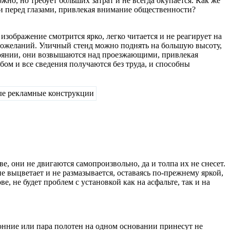
но, но требует больших затрат и не всегда окупается. Как же
и перед глазами, привлекая внимание общественности?
зображение смотрится ярко, легко читается и не реагирует на
пожеланий. Уличный стенд можно поднять на большую высоту,
стоянии, они возвышаются над проезжающими, привлекая
бом и все сведения получаются без труда, и способны
, они не двигаются самопроизвольно, да и толпа их не снесет.
не выцветает и не размазывается, оставаясь по-прежнему яркой,
е, не будет проблем с установкой как на асфальте, так и на
ронние или пара полотен на одном основании принесут не