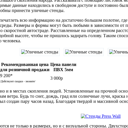
ольшого скопления народа. Рассказывать с помощью листовок мож
одимые данные находились в свободном доступе и постоянно был
собны принести уличные стенды.
печатлеть всю информацию на достаточно большом полотне, где и
среды. Размеры и формы могут быть любыми в зависимости от 
у, о скоростной автостраде. Расставленные на определенном рас
добной высоте, чтобы не пришлось задирать голову. Таким спосо
 человека.
Рекомендованная цена
Цена панели
для розничной продажи
ПВХ 5мм
9 200*
3 000р
/Действуют скидки - звоните/
о и в местах скопления людей. Установленные на прочной основе
м ветра. Будь то снег, дождь, град или солнечные лучи, краска 
л создан пару часов назад. Благодаря твердой и массивной основ
тся не только в размерах, но и с визуальной стороны. Двухсто