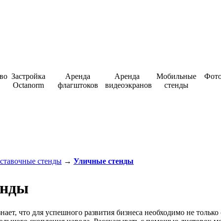
во
Застройка
Аренда
Аренда
Мобильные
Фото
Octanorm
флагштоков
видеоэкранов
стенды
25 56 12
ставочные стенды
→
Уличные стенды
енды
ает, что для успешного развития бизнеса необходимо не только о